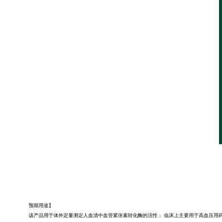
预期用途】
该产品用于体外定量测定人血清中血管紧张素转化酶的活性；
临床上主要用于高血压用