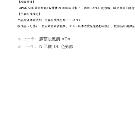
【检验原理】
FAPGG
ACE
苯丙酰氨+双甘肽
在 340nm 波长下，随着 FAPGG 的水解，吸光度呈
【主要组成成分】
产品为液体单试剂，主要组成成分如下：FAPGG
校准品（可选）：血管紧张素转化酶、BSA（具体浓度见瓶签标示值）。校准品可溯源
上一个：
腺苷脱氨酶 ADA
下一个：
N-乙酰-DL-色氨酸